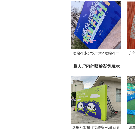
喷绘布多少钱一米? 喷绘布一
户
平方多少钱?
制
相关
户内外喷绘案例
展示
选用桁架制作安装案例,做背景
成
墙效果真的好！