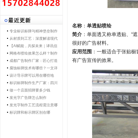
名称
：
单透贴喷绘
专业标识标牌与精神堡垒制作
简介
：单面透又称单透贴、“
专家 | 零贰捌广告制作集团 - 打
从材质到工艺：深度解读现代
很好的广告材料。
造一体化导视解决方案，提升
导视标牌制作技术
【AI赋能，共探未来｜译讯信
应用范围
：一般适合于张贴橱
品牌形象与空间效率
息董事长马万炯先生一行莅临
网格布喷绘效果怎么样？制作
有广告宣传的效果。
028广告制作集团交流赋能】
工艺要点核心优势
成都广告制作厂家：匠心打造
城市视觉新名片
腐蚀标牌技术有哪些？一文详
解行业主流工艺与应用
设计导示牌可以用在哪些地
方？
标识标牌制作生产厂家：四川
零贰捌广告公司的匠心之路
做一个店面招牌要多少钱
发光字广告牌怎么制作
发光字制作工艺流程需注意哪
些
标识牌和标示牌区别在哪