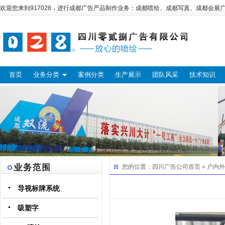
欢迎您来到917028，进行
成都广告
产品制作业务：
成都喷绘
、
成都写真
、
成都会展
首页
业务分类
案例分类
生产展示
团队风采
技术知识
您的位置：
四川广告公司
首页 »
户内外
导视标牌系统
吸塑字