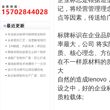
记，将经营管理理
点等因素，传送给
标牌标识在企业品
专业标识标牌与精神堡垒制作
专家 | 零贰捌广告制作集团 - 打
从材质到工艺：深度解读现代
率最大，公司 将
造一体化导视解决方案，提升
导视标牌制作技术
【AI赋能，共探未来｜译讯信
质、核心理念、方
品牌形象与空间效率
息董事长马万炯先生一行莅临
网格布喷绘效果怎么样？制作
028广告制作集团交流赋能】
工艺要点核心优势
成都广告制作厂家：匠心打造
在不一样原材料的
城市视觉新名片
腐蚀标牌技术有哪些？一文详
大
解行业主流工艺与应用
设计导示牌可以用在哪些地
方？
标识标牌制作生产厂家：四川
自然的造成leno
零贰捌广告公司的匠心之路
设之中，好的企业
质粒载体;