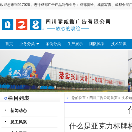
欢迎您来到917028，进行
成都广告
产品制作业务：
成都喷绘
、
成都写真
、
成都会展
首页
业务分类
案例分类
生产展示
团队风采
技术知识
您的位置：
四川广告公司
首页 »
技术知
新闻动态
员工风采
什么是亚克力标牌