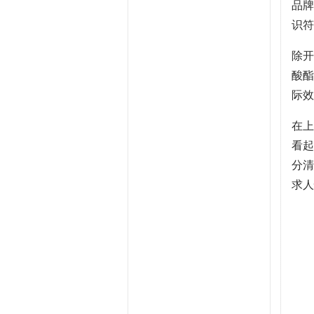
品牌
识符
除开
酸酯
际效
在上
看起
分清
求人