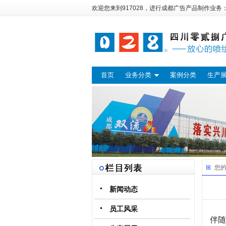
欢迎您来到917028，进行
成都广告
产品制作业务
首页
业务分类
案例分类
生产
您
新闻动态
员工风采
伴随