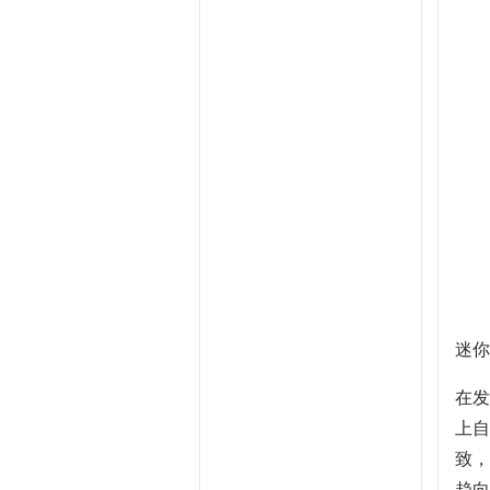
迷你
在发
上自
致，
趋向