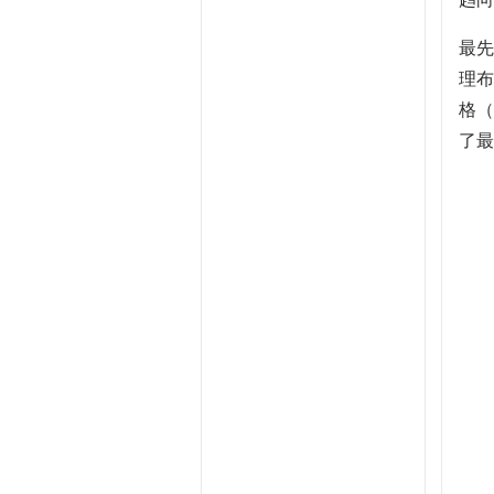
最先
理布
格（
了最