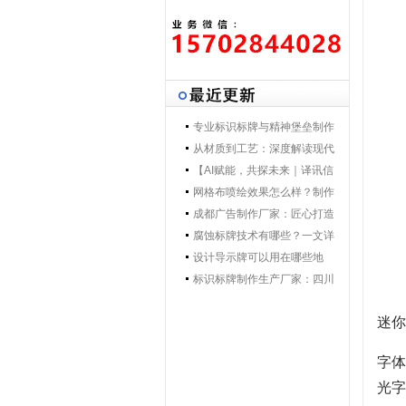
专业标识标牌与精神堡垒制作
专家 | 零贰捌广告制作集团 - 打
从材质到工艺：深度解读现代
造一体化导视解决方案，提升
导视标牌制作技术
【AI赋能，共探未来｜译讯信
品牌形象与空间效率
息董事长马万炯先生一行莅临
网格布喷绘效果怎么样？制作
028广告制作集团交流赋能】
工艺要点核心优势
成都广告制作厂家：匠心打造
城市视觉新名片
腐蚀标牌技术有哪些？一文详
解行业主流工艺与应用
设计导示牌可以用在哪些地
方？
标识标牌制作生产厂家：四川
零贰捌广告公司的匠心之路
迷你
字体
光字