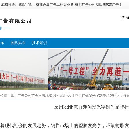
：
成都喷绘
、
成都写真
、
成都会展广告工程
等业务-
成都广告公司
找
四川028广告
！
展示
团队风采
技术知识
的位置：
四川广告公司
首页 »
技术知识
»
采用led亚克力迷你发光字制作品牌标识字
详
采用led亚克力迷你发光字制作品牌
着现代社会的发展趋势，销售市场上的塑胶发光字，环氧树脂发