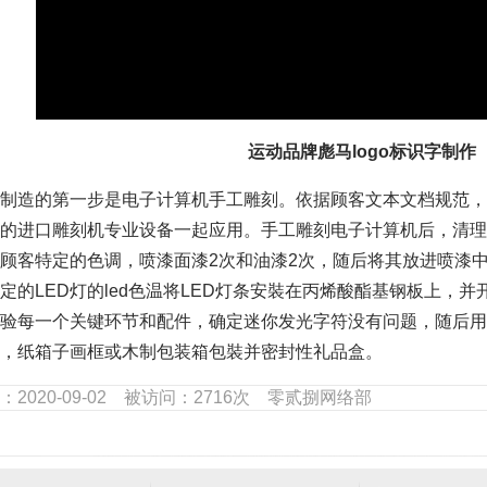
运动品牌彪马logo标识字制作
制造的第一步是电子计算机手工雕刻。依据顾客文本文档规范，
的进口雕刻机专业设备一起应用。手工雕刻电子计算机后，清理
顾客特定的色调，喷漆面漆2次和油漆2次，随后将其放进喷漆
定的LED灯的led色温将LED灯条安裝在丙烯酸酯基钢板上，
验每一个关键环节和配件，确定迷你发光字符没有问题，随后用
，纸箱子画框或木制包装箱包裝并密封性礼品盒。
：2020-09-02 被访问：2716次 零贰捌网络部