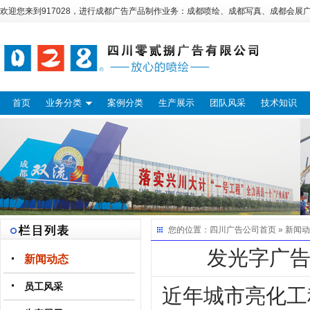
欢迎您来到917028，进行
成都广告
产品制作业务：
成都喷绘
、
成都写真
、
成都会展
首页
业务分类
案例分类
生产展示
团队风采
技术知识
您的位置：
四川广告公司
首页 »
新闻动
发光字广
新闻动态
员工风采
近年城市亮化工