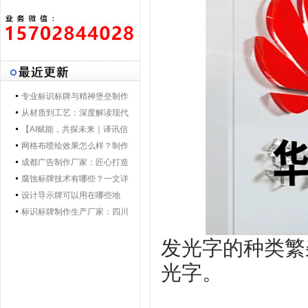
专业标识标牌与精神堡垒制作
专家 | 零贰捌广告制作集团 - 打
从材质到工艺：深度解读现代
造一体化导视解决方案，提升
导视标牌制作技术
【AI赋能，共探未来｜译讯信
品牌形象与空间效率
息董事长马万炯先生一行莅临
网格布喷绘效果怎么样？制作
028广告制作集团交流赋能】
工艺要点核心优势
成都广告制作厂家：匠心打造
城市视觉新名片
腐蚀标牌技术有哪些？一文详
解行业主流工艺与应用
设计导示牌可以用在哪些地
方？
标识标牌制作生产厂家：四川
零贰捌广告公司的匠心之路
发光字的种类繁
光字。