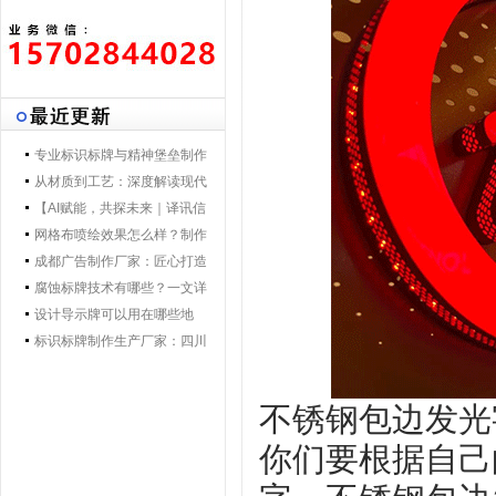
专业标识标牌与精神堡垒制作
专家 | 零贰捌广告制作集团 - 打
从材质到工艺：深度解读现代
造一体化导视解决方案，提升
导视标牌制作技术
【AI赋能，共探未来｜译讯信
品牌形象与空间效率
息董事长马万炯先生一行莅临
网格布喷绘效果怎么样？制作
028广告制作集团交流赋能】
工艺要点核心优势
成都广告制作厂家：匠心打造
城市视觉新名片
腐蚀标牌技术有哪些？一文详
解行业主流工艺与应用
设计导示牌可以用在哪些地
方？
标识标牌制作生产厂家：四川
零贰捌广告公司的匠心之路
不锈钢包边发光
你们要根据自己