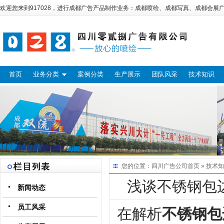
欢迎您来到917028，进行
成都广告
产品制作业务：
成都喷绘
、
成都写真
、
成都会展
首页
业务分类
案例分类
生产展示
团队风采
技术知识
您的位置：
四川广告公司
首页 »
技术知
浅谈不锈钢包
新闻动态
员工风采
在解析
不锈钢包