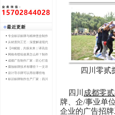
专业标识标牌与精神堡垒制作
专家 | 零贰捌广告制作集团 - 打
从材质到工艺：深度解读现代
造一体化导视解决方案，提升
导视标牌制作技术
【AI赋能，共探未来｜译讯信
品牌形象与空间效率
息董事长马万炯先生一行莅临
网格布喷绘效果怎么样？制作
028广告制作集团交流赋能】
工艺要点核心优势
成都广告制作厂家：匠心打造
城市视觉新名片
腐蚀标牌技术有哪些？一文详
四川零贰
解行业主流工艺与应用
设计导示牌可以用在哪些地
方？
标识标牌制作生产厂家：四川
零贰捌广告公司的匠心之路
四川
成都零贰
牌、企
/事业单
企业的
广告招牌