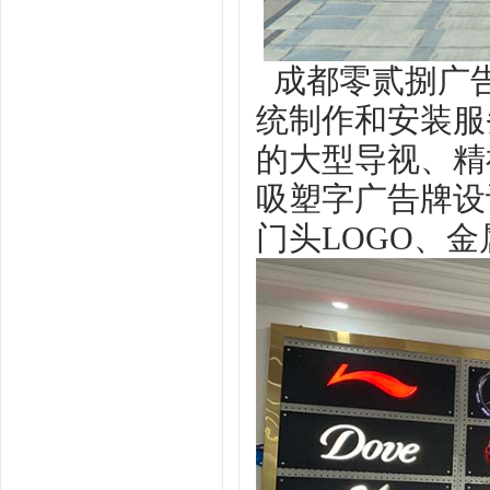
成都零贰捌
广
统
制作和安装服
的大型导视、精
吸塑字
广告牌设
门头
LOGO、