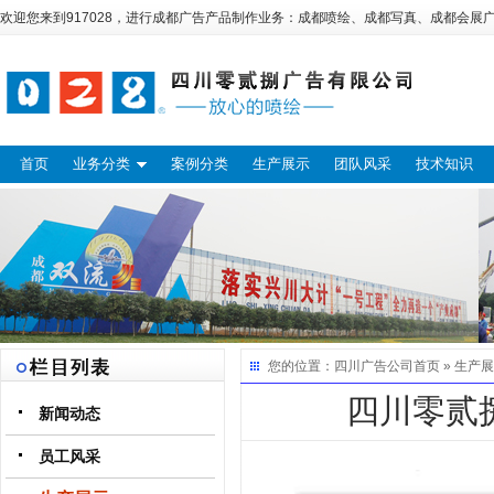
欢迎您来到917028，进行
成都广告
产品制作业务：
成都喷绘
、
成都写真
、
成都会展
首页
业务分类
案例分类
生产展示
团队风采
技术知识
您的位置：
四川广告公司
首页 »
生产展
四川零贰
新闻动态
员工风采