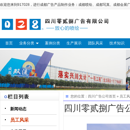
欢迎您来到917028，进行
成都广告
产品制作业务：
成都喷绘
、
成都写真
、
成都会展
首页
业务分类
案例分类
生产展示
团队风采
技术知识
您的位置：
四川广告公司
首页 »
员工风
‌四川零贰捌广告
新闻动态
员工风采