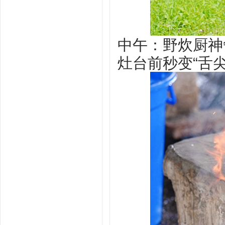
中午：野炊厨神
灶台前秒变“舌尖