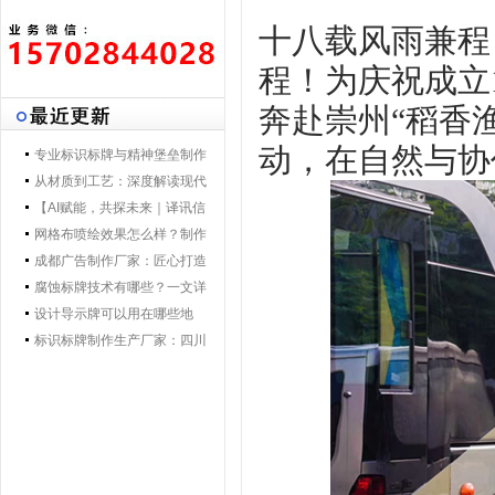
十八载风雨兼程
程！为庆祝成立
奔赴崇州“稻香
动，在自然与协
专业标识标牌与精神堡垒制作
专家 | 零贰捌广告制作集团 - 打
从材质到工艺：深度解读现代
造一体化导视解决方案，提升
导视标牌制作技术
【AI赋能，共探未来｜译讯信
品牌形象与空间效率
息董事长马万炯先生一行莅临
网格布喷绘效果怎么样？制作
028广告制作集团交流赋能】
工艺要点核心优势
成都广告制作厂家：匠心打造
城市视觉新名片
腐蚀标牌技术有哪些？一文详
解行业主流工艺与应用
设计导示牌可以用在哪些地
方？
标识标牌制作生产厂家：四川
零贰捌广告公司的匠心之路