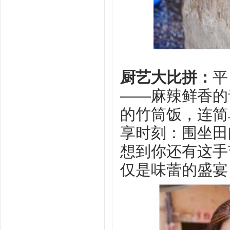
厨艺大比拼‌：
平
——麻辣鲜香的
的竹筒饭，连简
享时刻‌：围坐
想到你还有这手
仅是味蕾的盛宴