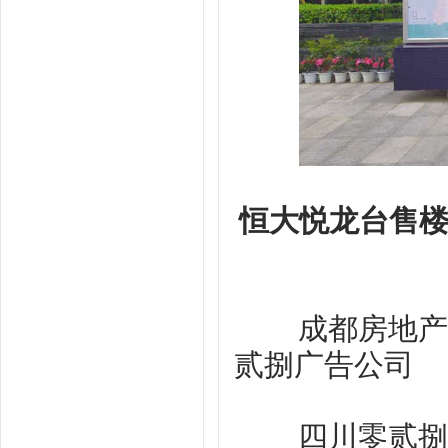
恒大悦龙台售
成都房地产宣
贰捌广告公司
四川零贰捌广告