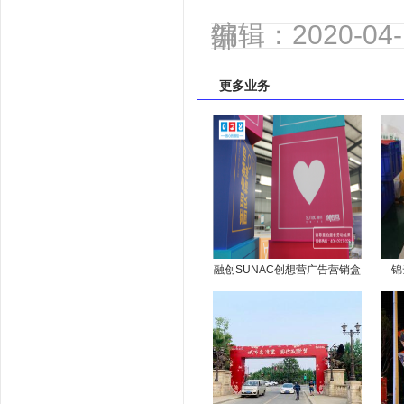
编辑：2020-0
部
更多业务
融创SUNAC创想营广告营销盒
锦
子