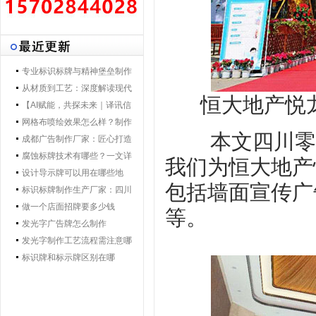
专业标识标牌与精神堡垒制作
专家 | 零贰捌广告制作集团 - 打
从材质到工艺：深度解读现代
恒大地产悦
造一体化导视解决方案，提升
导视标牌制作技术
【AI赋能，共探未来｜译讯信
品牌形象与空间效率
息董事长马万炯先生一行莅临
网格布喷绘效果怎么样？制作
本文四川零
028广告制作集团交流赋能】
工艺要点核心优势
成都广告制作厂家：匠心打造
城市视觉新名片
腐蚀标牌技术有哪些？一文详
我们为恒大地产
解行业主流工艺与应用
设计导示牌可以用在哪些地
包括墙面宣传广
方？
标识标牌制作生产厂家：四川
零贰捌广告公司的匠心之路
做一个店面招牌要多少钱
等。
发光字广告牌怎么制作
发光字制作工艺流程需注意哪
些
标识牌和标示牌区别在哪