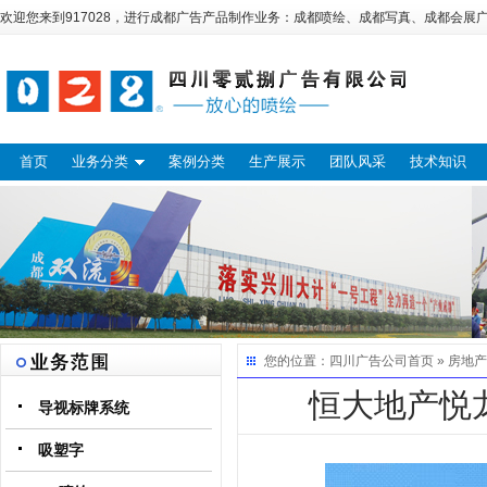
欢迎您来到917028，进行
成都广告
产品制作业务：
成都喷绘
、
成都写真
、
成都会展
首页
业务分类
案例分类
生产展示
团队风采
技术知识
您的位置：
四川广告公司
首页 »
房地产
恒大地产悦
导视标牌系统
吸塑字