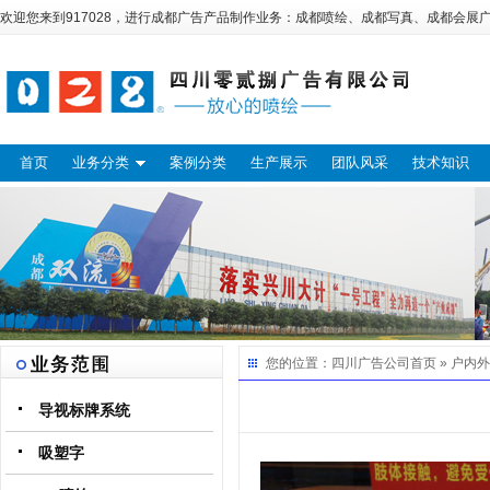
欢迎您来到917028，进行
成都广告
产品制作业务：
成都喷绘
、
成都写真
、
成都会展
首页
业务分类
案例分类
生产展示
团队风采
技术知识
您的位置：
四川广告公司
首页 »
户内外
导视标牌系统
吸塑字