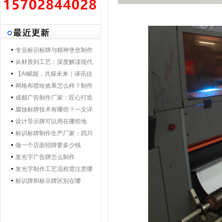
专业标识标牌与精神堡垒制作
专家 | 零贰捌广告制作集团 - 打
从材质到工艺：深度解读现代
造一体化导视解决方案，提升
导视标牌制作技术
【AI赋能，共探未来｜译讯信
品牌形象与空间效率
息董事长马万炯先生一行莅临
网格布喷绘效果怎么样？制作
028广告制作集团交流赋能】
工艺要点核心优势
成都广告制作厂家：匠心打造
城市视觉新名片
腐蚀标牌技术有哪些？一文详
解行业主流工艺与应用
设计导示牌可以用在哪些地
方？
标识标牌制作生产厂家：四川
零贰捌广告公司的匠心之路
做一个店面招牌要多少钱
发光字广告牌怎么制作
发光字制作工艺流程需注意哪
些
标识牌和标示牌区别在哪