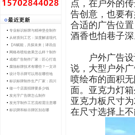
点，在户外的传
告创意，也要有
合适的广告位置
专业标识标牌与精神堡垒制作
酒香也怕巷子深
专家 | 零贰捌广告制作集团 - 打
从材质到工艺：深度解读现代
造一体化导视解决方案，提升
导视标牌制作技术
【AI赋能，共探未来｜译讯信
品牌形象与空间效率
息董事长马万炯先生一行莅临
网格布喷绘效果怎么样？制作
户外广告设计
028广告制作集团交流赋能】
工艺要点核心优势
成都广告制作厂家：匠心打造
说，大型户外广
城市视觉新名片
腐蚀标牌技术有哪些？一文详
解行业主流工艺与应用
设计导示牌可以用在哪些地
喷绘布的面积无
方？
标识标牌制作生产厂家：四川
面。亚克力灯箱
零贰捌广告公司的匠心之路
做一个店面招牌要多少钱
发光字广告牌怎么制作
亚克力板尺寸为2
发光字制作工艺流程需注意哪
在尺寸选择上不
些
标识牌和标示牌区别在哪