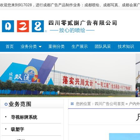
欢迎您来到917028，进行
成都广告
产品制作业务：
成都喷绘
、
成都写真
、
成都会展
首页
业务分类
案例分类
生产展示
团队风采
技术知识
您的位置：
四川广告公司
首页 »
户内外
导视标牌系统
吸塑字