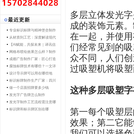
多层立体发光字
成的装饰元素。
专业标识标牌与精神堡垒制作
在一起，并使用
专家 | 零贰捌广告制作集团 - 打
从材质到工艺：深度解读现代
们经常见到的吸
造一体化导视解决方案，提升
导视标牌制作技术
【AI赋能，共探未来｜译讯信
品牌形象与空间效率
息董事长马万炯先生一行莅临
网格布喷绘效果怎么样？制作
众不同，人们创
028广告制作集团交流赋能】
工艺要点核心优势
成都广告制作厂家：匠心打造
过吸塑机将吸塑
城市视觉新名片
腐蚀标牌技术有哪些？一文详
解行业主流工艺与应用
设计导示牌可以用在哪些地
方？
标识标牌制作生产厂家：四川
这种多层吸塑字
零贰捌广告公司的匠心之路
做一个店面招牌要多少钱
发光字广告牌怎么制作
发光字制作工艺流程需注意哪
第一每个吸塑层
些
标识牌和标示牌区别在哪
效果；第二它能
我们可以选择色