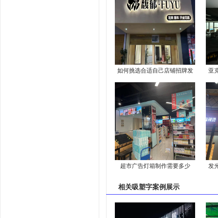
如何挑选合适自己店铺招牌发
亚
光字
超市广告灯箱制作需要多少
发
钱，2024超市广告灯箱制作费
相关
吸塑字案例
展示
用