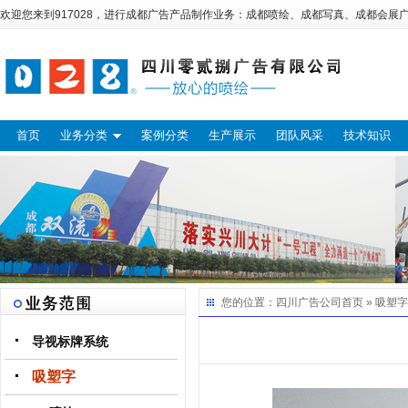
欢迎您来到917028，进行
成都广告
产品制作业务：
成都喷绘
、
成都写真
、
成都会展
首页
业务分类
案例分类
生产展示
团队风采
技术知识
您的位置：
四川广告公司
首页 »
吸塑字
导视标牌系统
吸塑字