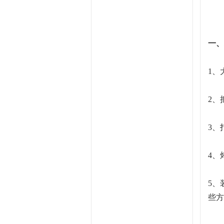
一、
1、
2、
3、
4、
5、
些方