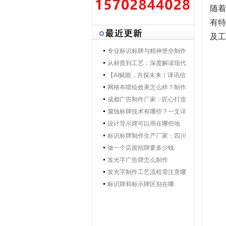
随着
有特
及工
专业标识标牌与精神堡垒制作
专家 | 零贰捌广告制作集团 - 打
从材质到工艺：深度解读现代
造一体化导视解决方案，提升
导视标牌制作技术
【AI赋能，共探未来｜译讯信
品牌形象与空间效率
息董事长马万炯先生一行莅临
网格布喷绘效果怎么样？制作
028广告制作集团交流赋能】
工艺要点核心优势
成都广告制作厂家：匠心打造
城市视觉新名片
腐蚀标牌技术有哪些？一文详
解行业主流工艺与应用
设计导示牌可以用在哪些地
方？
标识标牌制作生产厂家：四川
零贰捌广告公司的匠心之路
做一个店面招牌要多少钱
发光字广告牌怎么制作
发光字制作工艺流程需注意哪
些
标识牌和标示牌区别在哪