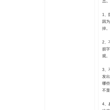
三、
1、
因为
掉。
2、
损字
观。
3、
发出
哪些
不显
4、