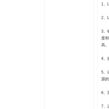
1、
2、
3、
度和
高。
4、
5、
源的
6、
7、