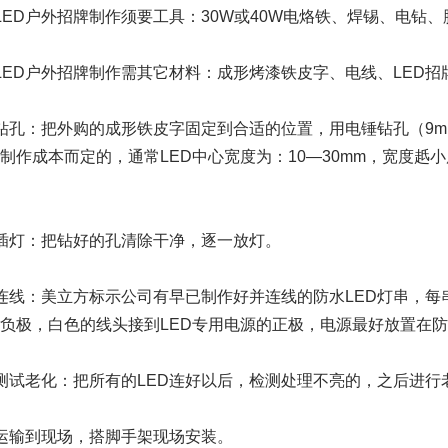
LED户外招牌制作须要工具：30W或40W电烙铁、焊锡、电钻
LED户外招牌制作需其它材料：成形烤漆铁皮字、电线、LED招
钻孔：把外购的成形铁皮字固定到合适的位置，用电锤钻孔（9
制作成本而定的，通常LED中心宽度为：10—30mm，宽度赿小
插灯：把钻好的孔清除干净，逐一放灯。
连线：美立方标示公司有早已制作好并连线的防水LED灯串，
负极，白色的线头接到LED专用电源的正极，电源最好放置在
测试老化：把所有的LED连好以后，检测处理不亮的，之后进行
运输到现场，搭脚手架现场安装。