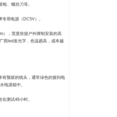
、胶枪、螺丝刀等。
牌专用电源（DC5V）。
mm），宽度依据户外牌制安装的高
广西led发光字，色温赿高，成本越
每串有预留的线头，通常绿色的接到电
防水电源箱中。
老化测试48小时。