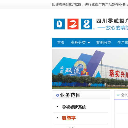
欢迎您来到917028，进行
成都广告
产品制作业务
首页
业务分类
案例分类
生产
您
导视标牌系统
吸塑字