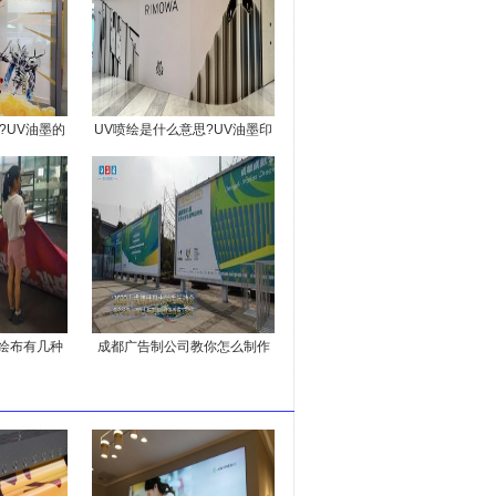
?UV油墨的
UV喷绘是什么意思?UV油墨印
么?
刷设备的新型喷绘工艺
绘布有几种
成都广告制公司教你怎么制作
喷绘广告