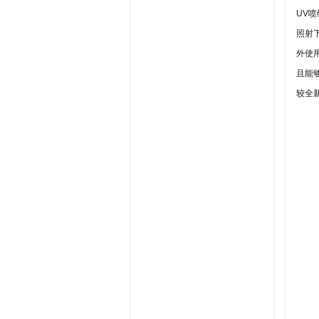
UV
喷
照射
外
使
且
能
较
全