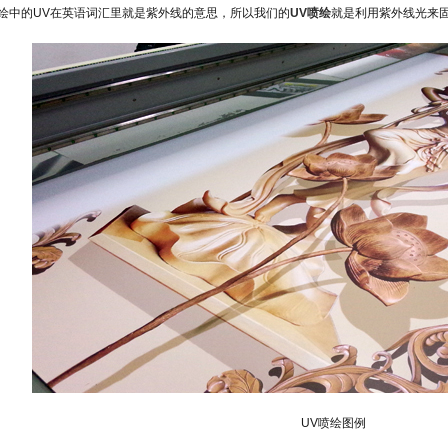
绘中的
UV
在英语词汇里
就是紫外线的意思，所以
我们的
UV
喷绘
就是利用紫外线光
来
UV
喷绘图例