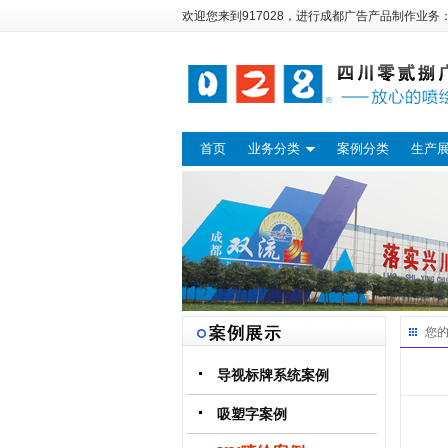
欢迎您来到917028，进行
成都广告
产品制作业务
首页
业务分类
案例分类
生产
您
导视标牌系统案例
吸塑字案例