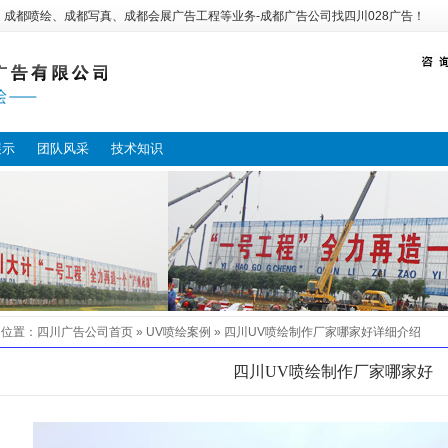
：
成都喷绘
、
成都写真
、
成都会展广告工程
等业务-
成都广告公司
找
四川028广告
！
展示
团队风采
技术知识
的位置：
四川广告公司
首页 »
UV喷绘案例
»
四川UV喷绘制作厂家哪家好
详细介绍
四川UV喷绘制作厂家哪家好