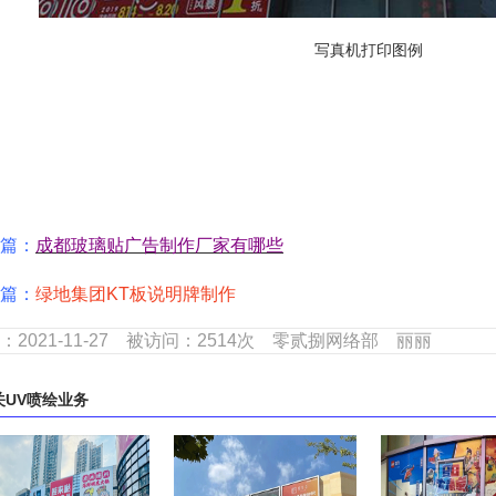
写真机打印图例
篇：
成都玻璃贴广告制作厂家有哪些
篇：
绿地集团KT板说明牌制作
：2021-11-27 被访问：2514次 零贰捌网络部 丽丽
关
UV喷绘
业务