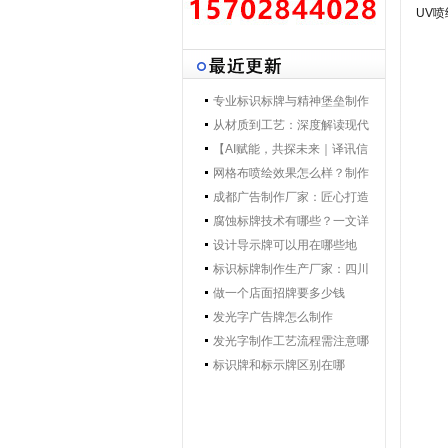
UV
喷
专业标识标牌与精神堡垒制作
专家 | 零贰捌广告制作集团 - 打
从材质到工艺：深度解读现代
造一体化导视解决方案，提升
导视标牌制作技术
【AI赋能，共探未来｜译讯信
品牌形象与空间效率
息董事长马万炯先生一行莅临
网格布喷绘效果怎么样？制作
028广告制作集团交流赋能】
工艺要点核心优势
成都广告制作厂家：匠心打造
城市视觉新名片
腐蚀标牌技术有哪些？一文详
解行业主流工艺与应用
设计导示牌可以用在哪些地
方？
标识标牌制作生产厂家：四川
零贰捌广告公司的匠心之路
做一个店面招牌要多少钱
发光字广告牌怎么制作
发光字制作工艺流程需注意哪
些
标识牌和标示牌区别在哪