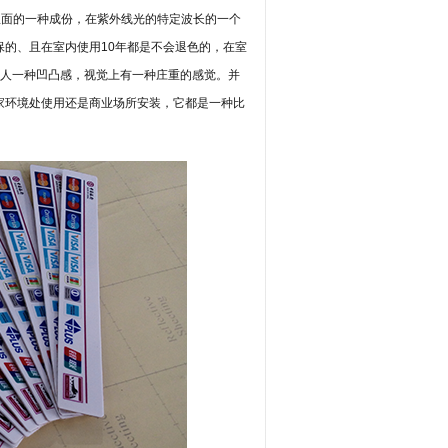
里面的
一种
成份
，
在紫外线光的特定波长
的一个
保
的
、
且在
室内
使用
10
年
都是
不
会
退色
的
，
在
室
人一种凹凸感，视觉上有一种庄重的感觉。并
家环境
处使用
还是商业场所
安装
，
它都是
一种
比