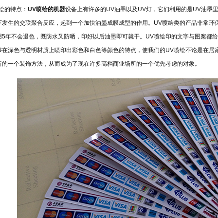
绘的特点：
UV
喷绘的机器
设备上有
许多的
UV
油墨
以及
UV
灯，
它们
利用的是
UV
油墨
下发生
的
交联聚合反应，
起到一个
加快油墨成膜
成型的作用。
UV
喷绘
类
的产品
非常
环
用
5
年不
会
退色，
既
防水
又
防晒，
印好以后油墨即可就干。
UV
喷绘
印的文字与图案
都给
够
在深色与透明材质上喷印
出
彩色
和
白色等
颜色的
特点，
使我们的
UV
喷绘不论是在居
新的
一个
装饰
方法
，
从而
成为了现在许多高档商业场所的
一个优先考虑的对象。