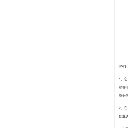
打
UV
它
1、
能够
喷头
它
2、
如亚