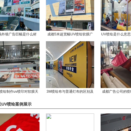
场外墙广告巨幅是什么材
成都5米超宽幅UV喷绘软膜广
UV喷绘是什么意思
质？
告加工厂
区别在于什
喷绘制作uv喷印对软膜天
3M喷绘布与普通灯布的区别及
成都广告公司的喷
花的优势有哪些
区别分析！
材质
关
UV喷绘案例
展示