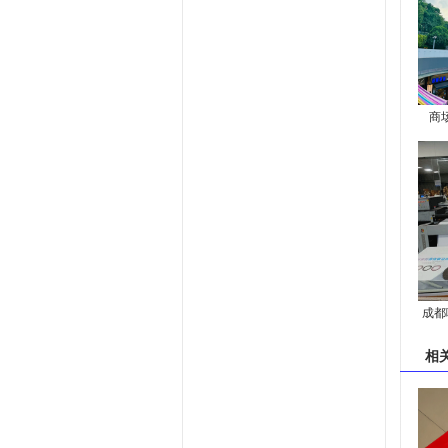
商
成都
相