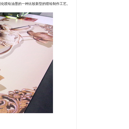
固化
喷绘
油墨的一种
比较
新型
的
喷绘
制作
工艺。