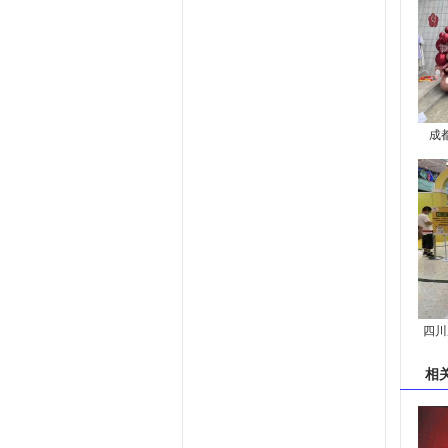
成
四川
入驻
相