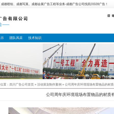
：
成都喷绘
、
成都写真
、
成都会展广告工程
等业务-
成都广告公司
找
四川028广告
！
展示
团队风采
技术知识
的位置：
四川广告公司
首页 »
活动策划制作案例
»
公司周年庆环境现场布置物品的材质
公司周年庆环境现场布置物品的材质