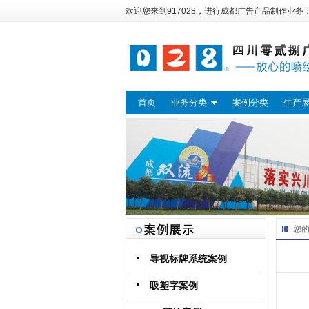
欢迎您来到917028，进行
成都广告
产品制作业务
首页
业务分类
案例分类
生产
您
导视标牌系统案例
吸塑字案例