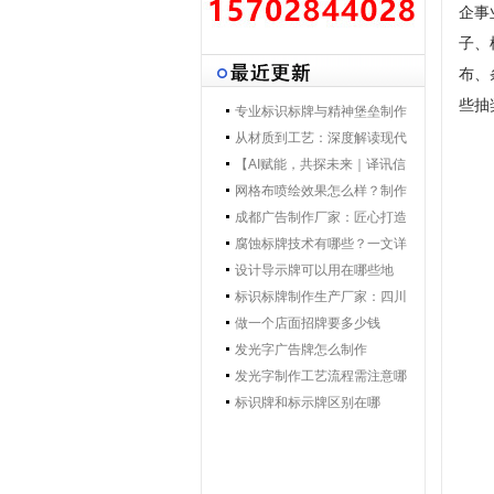
企事
子、
布、
些抽
专业标识标牌与精神堡垒制作
专家 | 零贰捌广告制作集团 - 打
从材质到工艺：深度解读现代
造一体化导视解决方案，提升
导视标牌制作技术
【AI赋能，共探未来｜译讯信
品牌形象与空间效率
息董事长马万炯先生一行莅临
网格布喷绘效果怎么样？制作
028广告制作集团交流赋能】
工艺要点核心优势
成都广告制作厂家：匠心打造
城市视觉新名片
腐蚀标牌技术有哪些？一文详
解行业主流工艺与应用
设计导示牌可以用在哪些地
方？
标识标牌制作生产厂家：四川
零贰捌广告公司的匠心之路
做一个店面招牌要多少钱
发光字广告牌怎么制作
发光字制作工艺流程需注意哪
些
标识牌和标示牌区别在哪