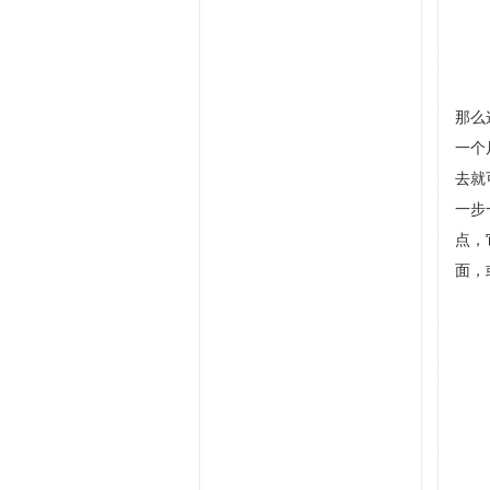
那么
一个
去就
一步
点，
面，