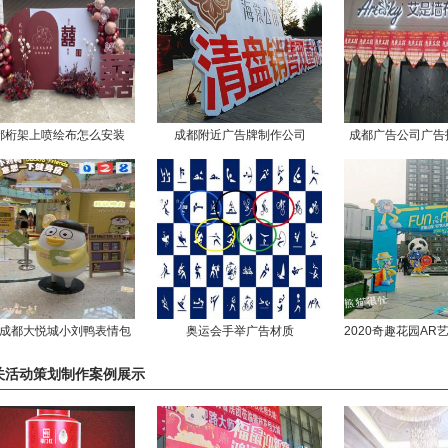
都桁架上喷绘布怎么安装
成都附近广告牌制作公司
成都广告公司广告
要什么材
成都大悦城小刘鸭表情包
奥运会手举广告材质
2020奇趣花园AR
商场主题关于广告制作的
置
关
活动策划制作案例
展示
简介