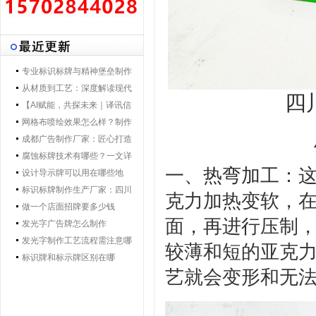
专业标识标牌与精神堡垒制作
专家 | 零贰捌广告制作集团 - 打
从材质到工艺：深度解读现代
四
造一体化导视解决方案，提升
导视标牌制作技术
【AI赋能，共探未来｜译讯信
品牌形象与空间效率
息董事长马万炯先生一行莅临
网格布喷绘效果怎么样？制作
028广告制作集团交流赋能】
工艺要点核心优势
成都广告制作厂家：匠心打造
城市视觉新名片
腐蚀标牌技术有哪些？一文详
一、
热弯加工
：
解行业主流工艺与应用
设计导示牌可以用在哪些地
方？
标识标牌制作生产厂家：四川
克力加热变软，
零贰捌广告公司的匠心之路
做一个店面招牌要多少钱
面，再进行压制
发光字广告牌怎么制作
发光字制作工艺流程需注意哪
较薄和短的亚克
些
标识牌和标示牌区别在哪
艺就会变形和无