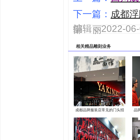
下一篇：
成都浮
编辑：2022-0
部 丽
相关
精品雕刻
业务
成都品牌服装店常见的门头招
品
牌有哪几种样式