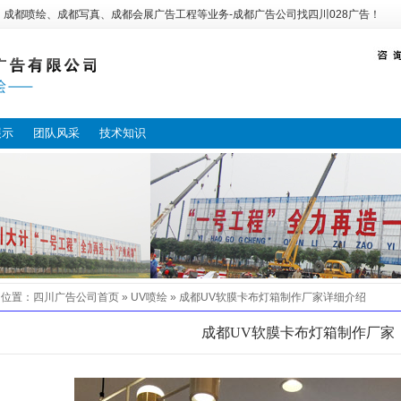
：
成都喷绘
、
成都写真
、
成都会展广告工程
等业务-
成都广告公司
找
四川028广告
！
展示
团队风采
技术知识
的位置：
四川广告公司
首页 »
UV喷绘
»
成都UV软膜卡布灯箱制作厂家
详细介绍
成都UV软膜卡布灯箱制作厂家