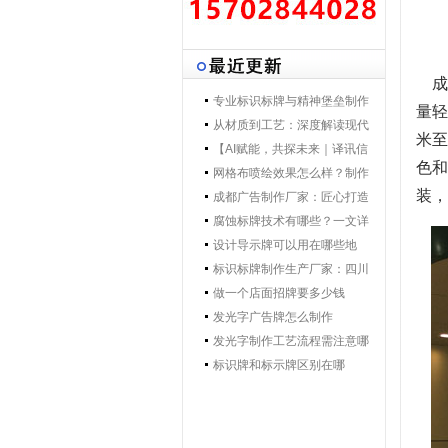
成
专业标识标牌与精神堡垒制作
量轻
专家 | 零贰捌广告制作集团 - 打
从材质到工艺：深度解读现代
米至
造一体化导视解决方案，提升
导视标牌制作技术
【AI赋能，共探未来｜译讯信
色和
品牌形象与空间效率
息董事长马万炯先生一行莅临
网格布喷绘效果怎么样？制作
装
028广告制作集团交流赋能】
工艺要点核心优势
成都广告制作厂家：匠心打造
城市视觉新名片
腐蚀标牌技术有哪些？一文详
解行业主流工艺与应用
设计导示牌可以用在哪些地
方？
标识标牌制作生产厂家：四川
零贰捌广告公司的匠心之路
做一个店面招牌要多少钱
发光字广告牌怎么制作
发光字制作工艺流程需注意哪
些
标识牌和标示牌区别在哪