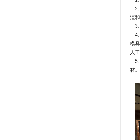
2、
渣和
3、
4、
模具
人工
5、
材。