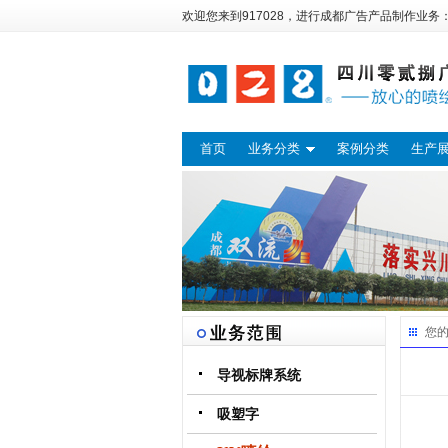
欢迎您来到917028，进行
成都广告
产品制作业务
首页
业务分类
案例分类
生产
您
导视标牌系统
吸塑字