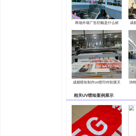
商场外墙广告巨幅是什么材
成
质？
成都喷绘制作uv喷印对软膜天
3M
花的优势有哪些
相关
UV喷绘案例
展示