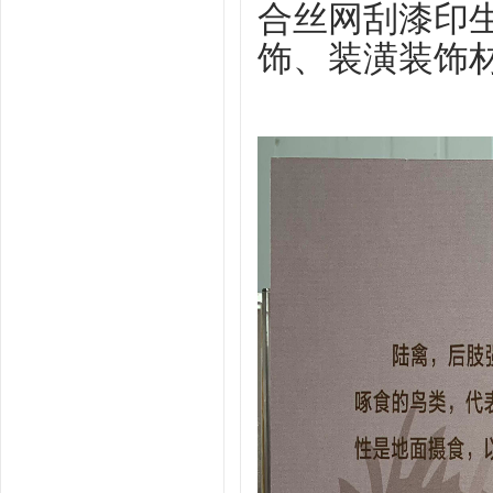
合丝
网刮漆
印
饰、装潢装饰