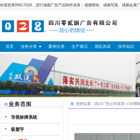
欢迎您来到917028，进行
成都广告
产品制作业务：
成都喷绘
、
成都写真
、
成都会展
首页
业务分类
案例分类
生产展示
团队风采
技术知识
您的位置：
四川广告公司
首页 »
UV喷
导视标牌系统
吸塑字