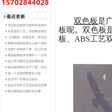
双色板
是
专业标识标牌与精神堡垒制作
板呢。双色板
专家 | 零贰捌广告制作集团 - 打
从材质到工艺：深度解读现代
板、ABS工艺
造一体化导视解决方案，提升
导视标牌制作技术
【AI赋能，共探未来｜译讯信
品牌形象与空间效率
息董事长马万炯先生一行莅临
网格布喷绘效果怎么样？制作
028广告制作集团交流赋能】
工艺要点核心优势
成都广告制作厂家：匠心打造
城市视觉新名片
腐蚀标牌技术有哪些？一文详
解行业主流工艺与应用
设计导示牌可以用在哪些地
方？
标识标牌制作生产厂家：四川
零贰捌广告公司的匠心之路
做一个店面招牌要多少钱
发光字广告牌怎么制作
发光字制作工艺流程需注意哪
些
标识牌和标示牌区别在哪