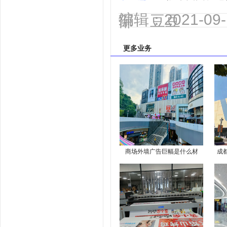
编辑：2021-0
部 豆豆
更多业务
商场外墙广告巨幅是什么材
成
质？