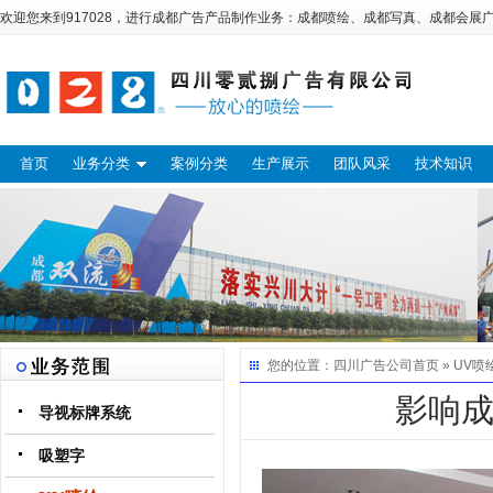
欢迎您来到917028，进行
成都广告
产品制作业务：
成都喷绘
、
成都写真
、
成都会展
首页
业务分类
案例分类
生产展示
团队风采
技术知识
您的位置：
四川广告公司
首页 »
UV喷
影响
导视标牌系统
吸塑字