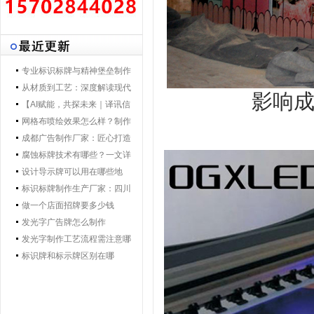
专业标识标牌与精神堡垒制作
专家 | 零贰捌广告制作集团 - 打
从材质到工艺：深度解读现代
影响
造一体化导视解决方案，提升
导视标牌制作技术
【AI赋能，共探未来｜译讯信
品牌形象与空间效率
息董事长马万炯先生一行莅临
网格布喷绘效果怎么样？制作
028广告制作集团交流赋能】
工艺要点核心优势
成都广告制作厂家：匠心打造
城市视觉新名片
腐蚀标牌技术有哪些？一文详
解行业主流工艺与应用
设计导示牌可以用在哪些地
方？
标识标牌制作生产厂家：四川
零贰捌广告公司的匠心之路
做一个店面招牌要多少钱
发光字广告牌怎么制作
发光字制作工艺流程需注意哪
些
标识牌和标示牌区别在哪