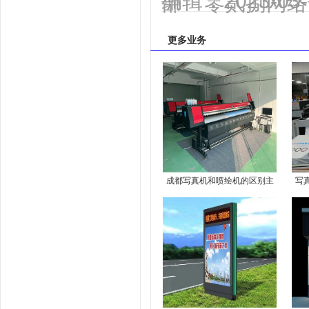
编辑：2023-0
部 零贰捌网络
更多业务
成都写真机和喷绘机的区别主
写
要体现在以下几个方面