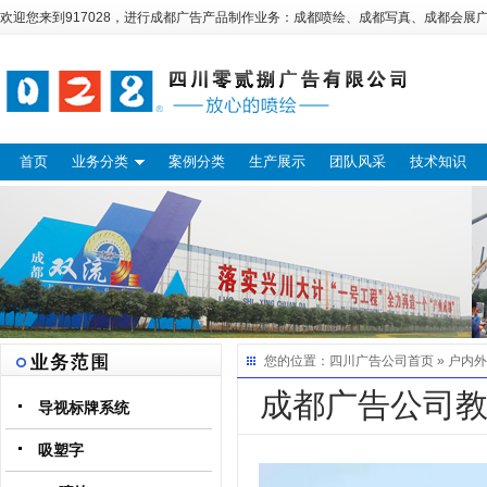
欢迎您来到917028，进行
成都广告
产品制作业务：
成都喷绘
、
成都写真
、
成都会展
首页
业务分类
案例分类
生产展示
团队风采
技术知识
您的位置：
四川广告公司
首页 »
户内外
成都广告公司
导视标牌系统
吸塑字