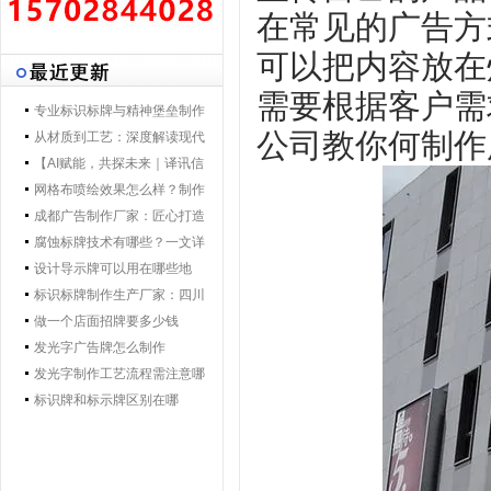
在常见的广告方
可以把内容放在
需要根据客户需
专业标识标牌与精神堡垒制作
公司教你何制作
专家 | 零贰捌广告制作集团 - 打
从材质到工艺：深度解读现代
造一体化导视解决方案，提升
导视标牌制作技术
【AI赋能，共探未来｜译讯信
品牌形象与空间效率
息董事长马万炯先生一行莅临
网格布喷绘效果怎么样？制作
028广告制作集团交流赋能】
工艺要点核心优势
成都广告制作厂家：匠心打造
城市视觉新名片
腐蚀标牌技术有哪些？一文详
解行业主流工艺与应用
设计导示牌可以用在哪些地
方？
标识标牌制作生产厂家：四川
零贰捌广告公司的匠心之路
做一个店面招牌要多少钱
发光字广告牌怎么制作
发光字制作工艺流程需注意哪
些
标识牌和标示牌区别在哪